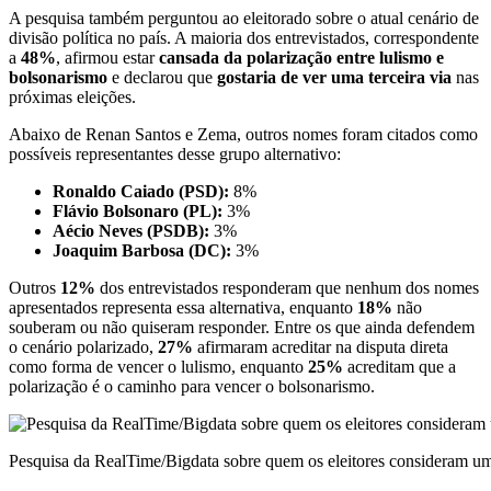
A pesquisa também perguntou ao eleitorado sobre o atual cenário de
divisão política no país. A maioria dos entrevistados, correspondente
a
48%
, afirmou estar
cansada da polarização entre lulismo e
bolsonarismo
e declarou que
gostaria de ver uma terceira via
nas
próximas eleições.
Abaixo de Renan Santos e Zema, outros nomes foram citados como
possíveis representantes desse grupo alternativo:
Ronaldo Caiado (PSD):
8%
Flávio Bolsonaro (PL):
3%
Aécio Neves (PSDB):
3%
Joaquim Barbosa (DC):
3%
Outros
12%
dos entrevistados responderam que nenhum dos nomes
apresentados representa essa alternativa, enquanto
18%
não
souberam ou não quiseram responder. Entre os que ainda defendem
o cenário polarizado,
27%
afirmaram acreditar na disputa direta
como forma de vencer o lulismo, enquanto
25%
acreditam que a
polarização é o caminho para vencer o bolsonarismo.
Pesquisa da RealTime/Bigdata sobre quem os eleitores consideram uma