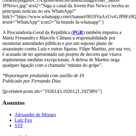
content/plugins/CTA-posts-selector/assets/images/640_3anos-
JPNews.jpg” text2=”Siga o canal da Jovem Pan News e receba as
principais notícias no seu WhatsApp!”
link3=”https://www.whatsapp.com/channel/0029VaAxUvrGJP8Fz
text4=”WhatsApp” icon5=”fa-brands fa-whatsapp” ]
A Procuradoria-Geral da República (
PGR
) também imputou a
Mario Fernandes e Marcelo Câmara a responsabilidade por
monitorar autoridades públicas e por um suposto plano de
assassinato contra Lula e outras figuras. Filipe Martins, por sua vez,
é acusado de ter apresentado um projeto de decreto que visava
implementar medidas excepcionais. A defesa de Martins nega
qualquer ligação com a chamada “minuta do golpe”.
*Reportagem produzida com auxílio de IA
Publicado por Fernando Dias
[jp-related-posts ids=”1926143,1926121,1925891″]
Assuntos
Alexandre de Moraes
Luiz Fux
STF