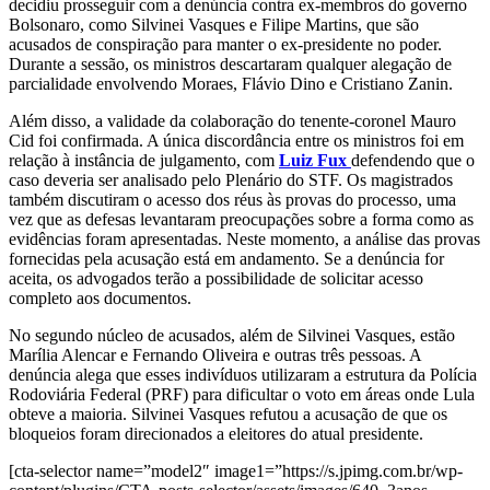
decidiu prosseguir com a denúncia contra ex-membros do governo
Bolsonaro, como Silvinei Vasques e Filipe Martins, que são
acusados de conspiração para manter o ex-presidente no poder.
Durante a sessão, os ministros descartaram qualquer alegação de
parcialidade envolvendo Moraes, Flávio Dino e Cristiano Zanin.
Além disso, a validade da colaboração do tenente-coronel Mauro
Cid foi confirmada. A única discordância entre os ministros foi em
relação à instância de julgamento, com
Luiz Fux
defendendo que o
caso deveria ser analisado pelo Plenário do STF. Os magistrados
também discutiram o acesso dos réus às provas do processo, uma
vez que as defesas levantaram preocupações sobre a forma como as
evidências foram apresentadas. Neste momento, a análise das provas
fornecidas pela acusação está em andamento. Se a denúncia for
aceita, os advogados terão a possibilidade de solicitar acesso
completo aos documentos.
No segundo núcleo de acusados, além de Silvinei Vasques, estão
Marília Alencar e Fernando Oliveira e outras três pessoas. A
denúncia alega que esses indivíduos utilizaram a estrutura da Polícia
Rodoviária Federal (PRF) para dificultar o voto em áreas onde Lula
obteve a maioria. Silvinei Vasques refutou a acusação de que os
bloqueios foram direcionados a eleitores do atual presidente.
[cta-selector name=”model2″ image1=”https://s.jpimg.com.br/wp-