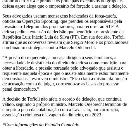
estourou em 2014 e prendeu os principais executivos do grupo. A
defesa agora alega que o empresário foi forçado a assinar a delação.
Seus advogados usaram mensagens hackeadas da força-tarefa,
obtidas na Operação Spoofing, que prendeu os responsáveis pela
invasão ao Telegram dos procuradores, para recorrer ao STF. A
defesa pediu a extensão da decisão que beneficiou o presidente da
República Luiz Inácio Lula da Silva (PT). Em sua decisão, Toffoli
afirma que as conversas revelam que Sergio Moro e os procuradores
combinaram estratégias contra Marcelo Odebrecht.
“A prisão do requerente, a ameaça dirigida a seus familiares, a
necessidade de desistência do direito de defesa como condição para
obter a liberdade, a pressão retratada pelo advogado que assistiu o
requerente naquela época e que o assiste atualmente estão fartamente
demonstradas”, escreveu o ministro. “Fica clara a mistura da função
de acusação com a de julgar, corroendo-se as bases do processo
penal democrático.”
A decisão de Toffoli não afeta o acordo de delação, que continua
válido, segundo o próprio ministro. Marcelo Odebrecht terminou de
cumprir a pena da colaboração com a Lava Jato, por corrupção,
associação criminosa e lavagem de dinheiro, em 2023.
*Com informações do Estadão Conteúdo