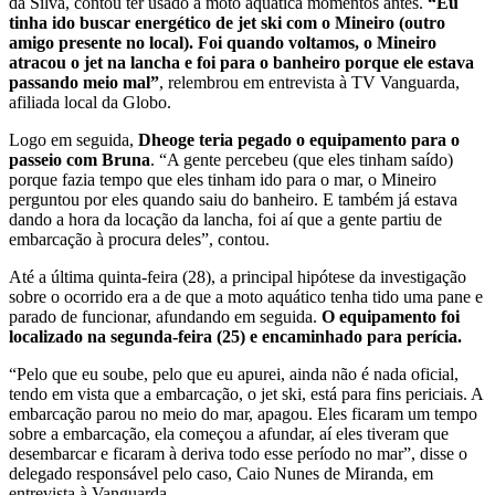
da Silva, contou ter usado a moto aquática momentos antes.
“Eu
tinha ido buscar energético de jet ski com o Mineiro (outro
amigo presente no local). Foi quando voltamos, o Mineiro
atracou o jet na lancha e foi para o banheiro porque ele estava
passando meio mal”
, relembrou em entrevista à TV Vanguarda,
afiliada local da Globo.
Logo em seguida,
Dheoge teria pegado o equipamento para o
passeio com Bruna
. “A gente percebeu (que eles tinham saído)
porque fazia tempo que eles tinham ido para o mar, o Mineiro
perguntou por eles quando saiu do banheiro. E também já estava
dando a hora da locação da lancha, foi aí que a gente partiu de
embarcação à procura deles”, contou.
Até a última quinta-feira (28), a principal hipótese da investigação
sobre o ocorrido era a de que a moto aquático tenha tido uma pane e
parado de funcionar, afundando em seguida.
O equipamento foi
localizado na segunda-feira (25) e encaminhado para perícia.
“Pelo que eu soube, pelo que eu apurei, ainda não é nada oficial,
tendo em vista que a embarcação, o jet ski, está para fins periciais. A
embarcação parou no meio do mar, apagou. Eles ficaram um tempo
sobre a embarcação, ela começou a afundar, aí eles tiveram que
desembarcar e ficaram à deriva todo esse período no mar”, disse o
delegado responsável pelo caso, Caio Nunes de Miranda, em
entrevista à Vanguarda.