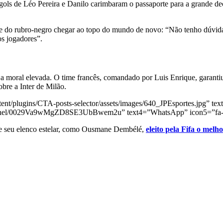
s gols de Léo Pereira e Danilo carimbaram o passaporte para a grande d
ade do rubro-negro chegar ao topo do mundo de novo: “Não tenho dúvid
os jogadores”.
 a moral elevada. O time francês, comandado por Luis Enrique, garanti
bre a Inter de Milão.
nt/plugins/CTA-posts-selector/assets/images/640_JPEsportes.jpg” text
hannel/0029Va9wMgZD8SE3UbBwem2u” text4=”WhatsApp” icon5=”fa-b
de seu elenco estelar, como Ousmane Dembélé,
eleito pela Fifa o mel