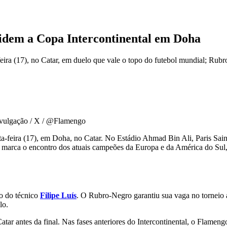
idem a Copa Intercontinental em Doha
ra (17), no Catar, em duelo que vale o topo do futebol mundial; Rubro
vulgação / X / @Flamengo
ta-feira (17), em Doha, no Catar. No Estádio Ahmad Bin Ali, Paris Sa
marca o encontro dos atuais campeões da Europa e da América do Sul, r
o do técnico
Filipe Luís
. O Rubro-Negro garantiu sua vaga no torneio 
lo.
Catar antes da final. Nas fases anteriores do Intercontinental, o Flamen