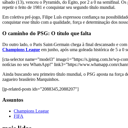
sábado (13), venceu o Pyramids, do Egito, por 2 a 0 na semifinal. O
repetir o feito de 1981 e conquistar seu segundo título mundial.
Em coletiva pré-jogo, Filipe Luís expressou confiança na possibilid
conquistar esse título com a qualidade, força e determinação dos noss
O caminho do PSG: O título que falta
Do outro lado, o Paris Saint-Germain chega à final descansado e com
Champions League
em junho, após uma goleada histórica de 5 a 0 so
[cta-selector name=”model3″ image1=”https://s.jpimg.com.br/wp-conte
notícias no seu WhatsApp!” link3=”https://www.whatsapp.com/c
Ainda buscando seu primeiro título mundial, o PSG aposta na força 
zagueiro brasileiro Marquinhos.
[jp-related-posts ids=”2088345,2088207″]
Assuntos
Champions League
FIFA