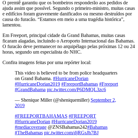
O premiê garantiu que os bombeiros responderão aos pedidos de
ajuda assim que possível. Segundo o primeiro-ministro, muitas casas
e edifícios foram gravemente danificados ou mesmo destruídos por
causa do furacão. “Estamos em meio a uma tragédia histórica”,
lamentou.
Em Freeport, principal cidade da Grand Bahamas, muitas casas
ficaram alagadas, incluindo o Aeroporto Internacional das Bahamas.
O furacão deve permanecer no arquipélago pelas próximas 12 ou 24
horas, segundo um especialista do NHC.
Confira imagens feitas por uma repórter local:
This video is believed to be from police headquarters
on Grand Bahama.
#HurricaneDorian
#HurricaneDorian2019
#FreeportBahamas
#Freeport
#GrandBahama
pic.twitter.com/P6DMQL3zc6
— Shenique Miller (@sheniquemiller)
September 2,
2019
#FREEPORTBAHAMAS
#FREEPORT
#HurricaneDorian
#HurricaneDorian2019
#mediacoverage
@ZNSBahamas242
#Bahamas
#TheBahamas
pic.twitter.com/djRGsJh7BJ