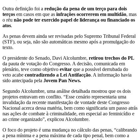
Outra definição foi a
redução da pena de um terço para dois
terços
em casos em que as
infrações ocorrerem em multidão
, mas
o réu
não pode ter exercido papel de liderança ou financiado os
atos
.
As penas devem ainda ser revisadas pelo Supremo Tribunal Federal
(STF), ou seja, não são automáticas mesmo após a promulgação do
texto.
O presidente do Senado, Davi Alcolumbre,
retirou trechos do PL
da pauta de votação do Congresso. A decisão, comunicada em
plenário, teve como objetivo
evitar
que a possível derrubada do
veto acabe
contradizendo a Lei Antifacção
. A informação havia
sido antecipada pela
Jovem Pan News.
Segundo Alcolumbre, uma análise detalhada mostrou que os dois
projetos entravam em conflito. “Esse cenário representaria uma
invalidação da recente manifestação de vontade deste Congresso
Nacional acerca dessa matéria, bem como significaria um passo atrás
nas ações de combate à criminalidade, em especial ao feminicídio e
ao crime organizado”, explicou Alcolumbre.
O foco do projeto é uma mudança no cálculo das penas, “calibrando
a pena mínima e a pena máxima de cada tipo penal, bem como a