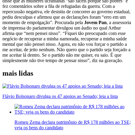
disse que as mulheres ucranianas “são fáceis porque são pobres” e
fez comentários sobre a fila de refugiadas da guerra. Com a
repercussão negativa, ele desistiu de concorrer ao governo estadual,
pediu desculpas e afirmou que as declarações foram “erro em um
momento de empolgação”. Procurada pela
Jovem Pan
, a assessoria
de imprensa do parlamentar divulgou um áudio no qual Arthur
afirma que “nem pensei nisso”. “Fiquei tão preocupado com esse
negócio de recuperar a minha namorada, recuperar a minha saúde
mental que não pensei nisso. Agora, eu não vou forçar o partido a
me aceitar, de jeito nenhum. Não quero que o partido seja forçado a
me aceitar lá dentro. Se o partido não me quiser, eu saio. É que
simplesmente não tive tempo de pensar nisso”, diz na gravação.
mais lidas
Flávio Bolsonaro divulga os 47 apoios ao Senado; leia a lista
Romeu Zema declara patrimônio de R$ 178 milhões ao TSE;
veja os bens do candidato