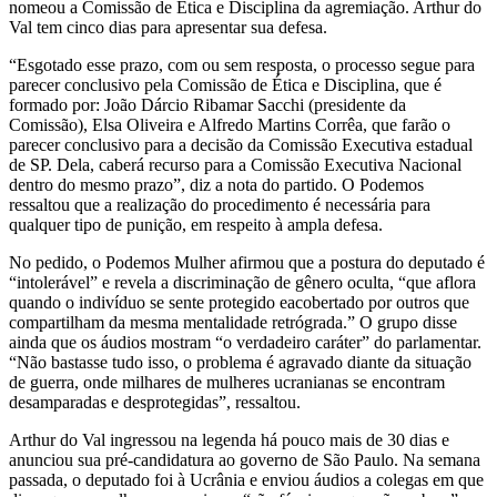
nomeou a Comissão de Ética e Disciplina da agremiação. Arthur do
Val tem cinco dias para apresentar sua defesa.
“Esgotado esse prazo, com ou sem resposta, o processo segue para
parecer conclusivo pela Comissão de Ética e Disciplina, que é
formado por: João Dárcio Ribamar Sacchi (presidente da
Comissão), Elsa Oliveira e Alfredo Martins Corrêa, que farão o
parecer conclusivo para a decisão da Comissão Executiva estadual
de SP. Dela, caberá recurso para a Comissão Executiva Nacional
dentro do mesmo prazo”, diz a nota do partido. O Podemos
ressaltou que a realização do procedimento é necessária para
qualquer tipo de punição, em respeito à ampla defesa.
No pedido, o Podemos Mulher afirmou que a postura do deputado é
“intolerável” e revela a discriminação de gênero oculta, “que aflora
quando o indivíduo se sente protegido eacobertado por outros que
compartilham da mesma mentalidade retrógrada.” O grupo disse
ainda que os áudios mostram “o verdadeiro caráter” do parlamentar.
“Não bastasse tudo isso, o problema é agravado diante da situação
de guerra, onde milhares de mulheres ucranianas se encontram
desamparadas e desprotegidas”, ressaltou.
Arthur do Val ingressou na legenda há pouco mais de 30 dias e
anunciou sua pré-candidatura ao governo de São Paulo. Na semana
passada, o deputado foi à Ucrânia e enviou áudios a colegas em que