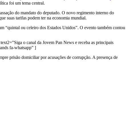
ítica foi um tema central.
a cassação do mandato do deputado. O novo regimento interno do
que suas tarifas podem ter na economia mundial.
o um “quintal ou celeiro dos Estados Unidos”. O evento também contou
text2=”Siga o canal da Jovem Pan News e receba as principais
nds fa-whatsapp” ]
umpre prisão domiciliar por acusações de corrupção. A presença de