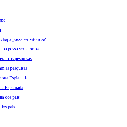
a
pa possa ser vitoriosa'
am as pesquisas
 sua Esplanada
 dos pais