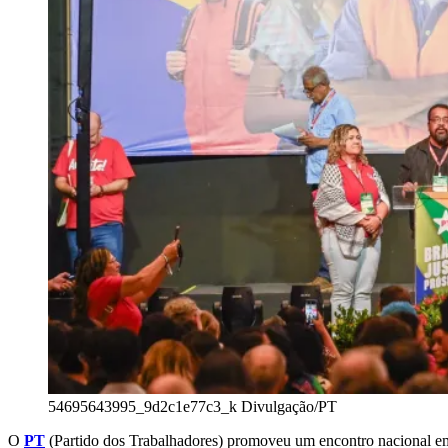
54695643995_9d2c1e77c3_k
Divulgação/PT
O
PT
(Partido dos Trabalhadores) promoveu um encontro nacional em B