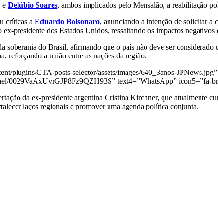
u
e
Delúbio Soares
, ambos implicados pelo Mensalão, a reabilitação pol
u críticas a
Eduardo Bolsonaro
, anunciando a intenção de solicitar 
 ex-presidente dos Estados Unidos, ressaltando os impactos negativos 
 da soberania do Brasil, afirmando que o país não deve ser considerad
a, reforçando a união entre as nações da região.
ent/plugins/CTA-posts-selector/assets/images/640_3anos-JPNews.jpg” 
annel/0029VaAxUvrGJP8Fz9QZH93S” text4=”WhatsApp” icon5=”fa-bra
rtação da ex-presidente argentina Cristina Kirchner, que atualmente c
talecer laços regionais e promover uma agenda política conjunta.