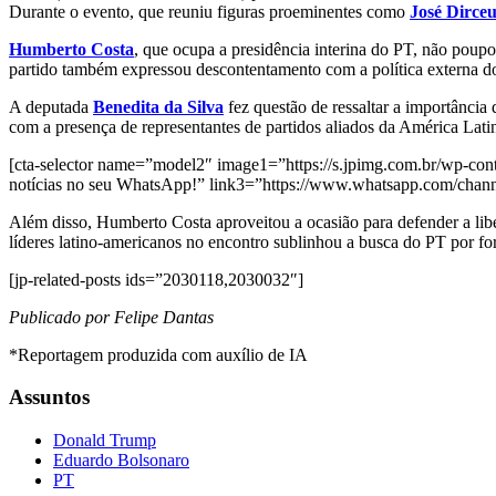
Durante o evento, que reuniu figuras proeminentes como
José Dirce
Humberto Costa
, que ocupa a presidência interina do PT, não poupo
partido também expressou descontentamento com a política externa do
A deputada
Benedita da Silva
fez questão de ressaltar a importância
com a presença de representantes de partidos aliados da América Latin
[cta-selector name=”model2″ image1=”https://s.jpimg.com.br/wp-cont
notícias no seu WhatsApp!” link3=”https://www.whatsapp.com/ch
Além disso, Humberto Costa aproveitou a ocasião para defender a libe
líderes latino-americanos no encontro sublinhou a busca do PT por for
[jp-related-posts ids=”2030118,2030032″]
Publicado por Felipe Dantas
*Reportagem produzida com auxílio de IA
Assuntos
Donald Trump
Eduardo Bolsonaro
PT