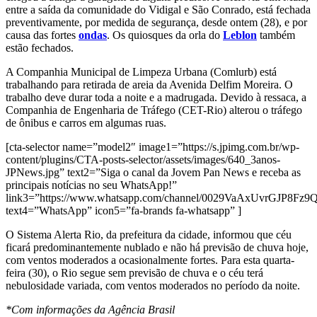
entre a saída da comunidade do Vidigal e São Conrado, está fechada
preventivamente, por medida de segurança, desde ontem (28), e por
causa das fortes
ondas
. Os quiosques da orla do
Leblon
também
estão fechados.
A Companhia Municipal de Limpeza Urbana (Comlurb) está
trabalhando para retirada de areia da Avenida Delfim Moreira. O
trabalho deve durar toda a noite e a madrugada. Devido à ressaca, a
Companhia de Engenharia de Tráfego (CET-Rio) alterou o tráfego
de ônibus e carros em algumas ruas.
[cta-selector name=”model2″ image1=”https://s.jpimg.com.br/wp-
content/plugins/CTA-posts-selector/assets/images/640_3anos-
JPNews.jpg” text2=”Siga o canal da Jovem Pan News e receba as
principais notícias no seu WhatsApp!”
link3=”https://www.whatsapp.com/channel/0029VaAxUvrGJP8Fz
text4=”WhatsApp” icon5=”fa-brands fa-whatsapp” ]
O Sistema Alerta Rio, da prefeitura da cidade, informou que céu
ficará predominantemente nublado e não há previsão de chuva hoje,
com ventos moderados a ocasionalmente fortes. Para esta quarta-
feira (30), o Rio segue sem previsão de chuva e o céu terá
nebulosidade variada, com ventos moderados no período da noite.
*Com informações da Agência Brasil