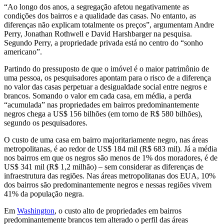
“Ao longo dos anos, a segregação afetou negativamente as
condições dos bairros e a qualidade das casas. No entanto, as
diferenças não explicam totalmente os preços”, argumentam Andre
Perry, Jonathan Rothwell e David Harshbarger na pesquisa.
Segundo Perry, a propriedade privada está no centro do “sonho
americano”.
Partindo do pressuposto de que o imóvel é o maior patrimônio de
uma pessoa, os pesquisadores apontam para o risco de a diferença
no valor das casas perpetuar a desigualdade social entre negros e
brancos. Somando o valor em cada casa, em média, a perda
“acumulada” nas propriedades em bairros predominantemente
negros chega a US$ 156 bilhões (em torno de R$ 580 bilhões),
segundo os pesquisadores.
O custo de uma casa em bairro majoritariamente negro, nas áreas
metropolitanas, é ao redor de US$ 184 mil (R$ 683 mil). Já a média
nos bairros em que os negros são menos de 1% dos moradores, é de
US$ 341 mil (R$ 1,2 milhão) – sem considerar as diferenças de
infraestrutura das regiões. Nas áreas metropolitanas dos EUA, 10%
dos bairros são predominantemente negros e nessas regiões vivem
41% da população negra.
Em
Washington
, o custo alto de propriedades em bairros
predominantemente brancos tem alterado o perfil das áreas