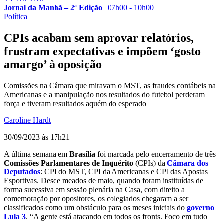
Jornal da Manhã – 2ª Edição
|
07h00 - 10h00
Política
CPIs acabam sem aprovar relatórios,
frustram expectativas e impõem ‘gosto
amargo’ à oposição
Comissões na Câmara que miravam o MST, as fraudes contábeis na
Americanas e a manipulação nos resultados do futebol perderam
força e tiveram resultados aquém do esperado
Caroline Hardt
30/09/2023 às 17h21
A última semana em
Brasília
foi marcada pelo encerramento de três
Comissões Parlamentares de Inquérito
(CPIs) da
Câmara dos
Deputados
: CPI do MST, CPI da Americanas e CPI das Apostas
Esportivas. Desde meados de maio, quando foram instituídas de
forma sucessiva em sessão plenária na Casa, com direito a
comemoração por opositores, os colegiados chegaram a ser
classificados como um obstáculo para os meses iniciais do
governo
Lula 3
. “A gente está atacando em todos os fronts. Foco em tudo