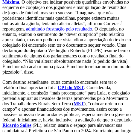
Máxima
.
O objetivo era indicar possíveis quadrilhas envolvidas no
esquema de cooptação dos jogadores e manipulação de resultados
de jogos de futebol, mas sem sucesso. “Imaginava que nós
poderíamos identificar mais quadrilhas, porque existem muitas
outras ainda agindo, tentando aliciar atletas”, afirmou Carreras à
reportagem,
admitindo frustração pelo resultado
. O deputado, no
entanto, exaltou o sentimento de “dever cumprido” pelo relatório
apresentado, mas um pedido de vista adiou a apreciação do texto e o
colegiado foi encerrado sem ter o documento sequer votado. Uma
declaração do deputado Wellington Roberto (PL-PE) resume bem o
sentimento de alguns dos parlamentares com o resultado final do
colegiado. “Não vai alterar absolutamente nada [o pedido de vista].
É melhor não acabar numa pizza. É melhor terminar num doutorado
pizzaiolo”, disse.
Com destino semelhante, outra comissão encerrada sem ter o
relatório final apreciado foi a
CPI do MST
. Considerada,
inicialmente, a comissão “mais preocupante” para Lula, o colegiado
pretendia apurar as invasões de terras promovidas pelo Movimento
dos Trabalhadores Rurais Sem Terra (
MST
), “colocar ordem no
campo” e apontar financiadores dos movimentos, assim como a
possível omissão de autoridades públicas, especialmente do governo
federal. Inicialmente, havia, inclusive, a avaliação de que o deputado
Ricardo Salles
(PL), relator, usaria o espaço para alavancar sua
candidatura à Prefeitura de São Paulo em 2024. Entretanto, ao longo