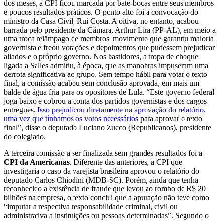
dos meses, a CPI ficou marcada por bate-bocas entre seus membros
e poucos resultados práticos. O ponto alto foi a convocação do
ministro da Casa Civil, Rui Costa. A oitiva, no entanto, acabou
barrada pelo presidente da Câmara, Arthur Lira (PP-AL), em meio a
uma troca relâmpago de membros, movimento que garantiu maioria
governista e freou votações e depoimentos que pudessem prejudicar
aliados e o próprio governo. Nos bastidores, a tropa de choque
ligada a Salles admitiu, à época, que as manobras impuseram uma
derrota significativa ao grupo. Sem tempo hábil para votar o texto
final, a comissão acabou sem conclusão aprovada, em mais um
balde de água fria para os opositores de Lula. “Este governo federal
joga baixo e cobrou a conta dos partidos governistas e dos cargos
entregues.
Isso prejudicou diretamente na aprovação do relatório,
uma vez que tínhamos os votos necessários
para aprovar o texto
final”, disse o deputado Luciano Zucco (Republicanos), presidente
do colegiado.
A terceira comissão a ser finalizada sem grandes resultados foi a
CPI da Americanas
. Diferente das anteriores, a CPI que
investigaria o caso da varejista brasileira aprovou o relatório do
deputado Carlos Chiodini (MDB-SC). Porém, ainda que tenha
reconhecido a existência de fraude que levou ao rombo de R$ 20
bilhões na empresa, o texto conclui que a apuração não teve como
“imputar a respectiva responsabilidade criminal, civil ou
administrativa a instituições ou pessoas determinadas”. Segundo o