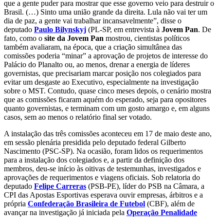
que a gente puder para mostrar que esse governo veio para destruir o
Brasil. (…) Sinto uma união grande da direita. Lula não vai ter um
dia de paz, a gente vai trabalhar incansavelmente”, disse o
deputado
Paulo Bilynskyj
(PL-SP, em entrevista à
Jovem Pan
. De
fato, como o
site da Jovem Pan
mostrou, cientistas políticos
também avaliaram, na época, que a criação simultânea das
comissões poderia “minar” a aprovação de projetos de interesse do
Palácio do Planalto ou, ao menos, drenar a energia de líderes
governistas, que precisariam marcar posição nos colegiados para
evitar um desgaste ao Executivo, especialmente na investigação
sobre o MST. Contudo, quase cinco meses depois, o cenário mostra
que as comissões ficaram aquém do esperado, seja para opositores
quanto governistas, e terminam com um gosto amargo e, em alguns
casos, sem ao menos o relatório final ser votado.
A instalação das três comissões aconteceu em 17 de maio deste ano,
em sessão plenária presidida pelo deputado federal Gilberto
Nascimento (PSC-SP). Na ocasião, foram lidos os requerimentos
para a instalação dos colegiados e, a partir da definição dos
membros, deu-se início às oitivas de testemunhas, investigados e
aprovações de requerimentos e viagens oficiais. Sob relatoria do
deputado
Felipe Carreras
(PSB-PE), líder do PSB na Câmara, a
CPI das Apostas Esportivas esperava ouvir empresas, árbitros e a
própria
Confederação Brasileira de Futebol
(CBF), além de
avançar na investigação já iniciada pela
Operação Penalidade