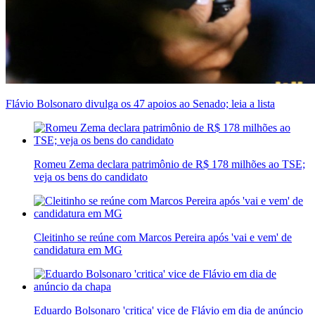
Flávio Bolsonaro divulga os 47 apoios ao Senado; leia a lista
Romeu Zema declara patrimônio de R$ 178 milhões ao TSE;
veja os bens do candidato
Cleitinho se reúne com Marcos Pereira após 'vai e vem' de
candidatura em MG
Eduardo Bolsonaro 'critica' vice de Flávio em dia de anúncio