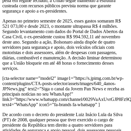
pena em regime fechado, a União segue mantendo a estrutura
custeada com recursos públicos prevista norma que garante
segurança e apoio a ex-presidentes.
Apenas no primeiro semestre de 2025, esses gastos somaram R$
521 073,00 e desde 2023, o montante ultrapassa R$ 4 milhões.
Segundo levantamento com dados do Portal de Dados Abertos da
Casa Civil, o ex-presidente custou R$ 994.592,11 até novembro
deste ano. Segundo a ação, Bolsonaro ainda dispõe de quatro
servidores para segurança e apoio, dois veículos oficiais com
motoristas e dois assessores, além de despesas com passagens,
diárias, combustível e manutenção. A decisão liminar determinou
que a União bloqueie em até 48 horas o fornecimento desses
serviços.
[cta-selector name=”model2″ image1=”https://s.jpimg.com.br/wp-
content/plugins/CTA-posts-selector/assets/images/640_4anos-
JPNews.jpg” text2=”Siga o canal da Jovem Pan News e receba as
principais notícias no seu WhatsApp!”
link3=”https://www.whatsapp.com/channel/0029VaAxUvrGJP8Fz
text4=”WhatsApp” icon5=”fa-brands fa-whatsapp” ]
De acordo com o decreto do presidente Luiz Inácio Lula da Silva
(PT) de 2008, qualquer pessoa que tiver exercido o cargo de
presidente da República tem direito a quatro servidores para
atividades de segurança e apoio pessoal, dois assessores pessoais,