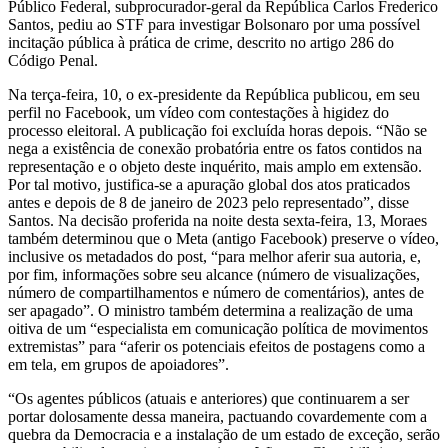
Público Federal, subprocurador-geral da República Carlos Frederico
Santos, pediu ao STF para investigar Bolsonaro por uma possível
incitação pública à prática de crime, descrito no artigo 286 do
Código Penal.
Na terça-feira, 10, o ex-presidente da República publicou, em seu
perfil no Facebook, um vídeo com contestações à higidez do
processo eleitoral. A publicação foi excluída horas depois. “Não se
nega a existência de conexão probatória entre os fatos contidos na
representação e o objeto deste inquérito, mais amplo em extensão.
Por tal motivo, justifica-se a apuração global dos atos praticados
antes e depois de 8 de janeiro de 2023 pelo representado”, disse
Santos. Na decisão proferida na noite desta sexta-feira, 13, Moraes
também determinou que o Meta (antigo Facebook) preserve o vídeo,
inclusive os metadados do post, “para melhor aferir sua autoria, e,
por fim, informações sobre seu alcance (número de visualizações,
número de compartilhamentos e número de comentários), antes de
ser apagado”. O ministro também determina a realização de uma
oitiva de um “especialista em comunicação política de movimentos
extremistas” para “aferir os potenciais efeitos de postagens como a
em tela, em grupos de apoiadores”.
“Os agentes públicos (atuais e anteriores) que continuarem a ser
portar dolosamente dessa maneira, pactuando covardemente com a
quebra da Democracia e a instalação de um estado de exceção, serão