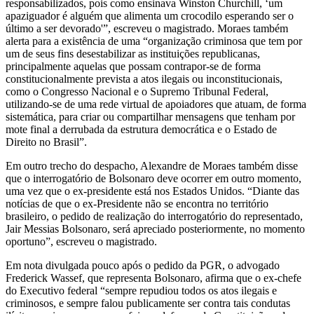
responsabilizados, pois como ensinava Winston Churchill, ‘um
apaziguador é alguém que alimenta um crocodilo esperando ser o
último a ser devorado'”, escreveu o magistrado. Moraes também
alerta para a existência de uma “organização criminosa que tem por
um de seus fins desestabilizar as instituições republicanas,
principalmente aquelas que possam contrapor-se de forma
constitucionalmente prevista a atos ilegais ou inconstitucionais,
como o Congresso Nacional e o Supremo Tribunal Federal,
utilizando-se de uma rede virtual de apoiadores que atuam, de forma
sistemática, para criar ou compartilhar mensagens que tenham por
mote final a derrubada da estrutura democrática e o Estado de
Direito no Brasil”.
Em outro trecho do despacho, Alexandre de Moraes também disse
que o interrogatório de Bolsonaro deve ocorrer em outro momento,
uma vez que o ex-presidente está nos Estados Unidos. “Diante das
notícias de que o ex-Presidente não se encontra no território
brasileiro, o pedido de realização do interrogatório do representado,
Jair Messias Bolsonaro, será apreciado posteriormente, no momento
oportuno”, escreveu o magistrado.
Em nota divulgada pouco após o pedido da PGR, o advogado
Frederick Wassef, que representa Bolsonaro, afirma que o ex-chefe
do Executivo federal “sempre repudiou todos os atos ilegais e
criminosos, e sempre falou publicamente ser contra tais condutas