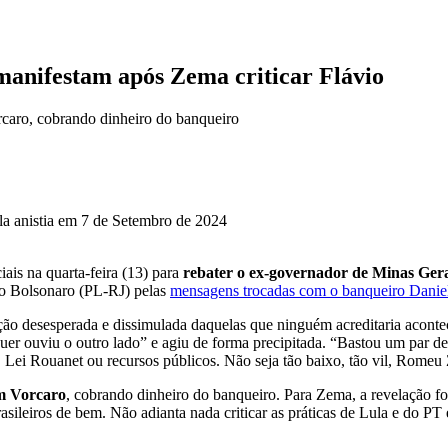
manifestam após Zema criticar Flávio
caro, cobrando dinheiro do banqueiro
iais na quarta-feira (13) para
rebater o ex-governador de Minas Gera
vio Bolsonaro (PL-RJ) pelas
mensagens trocadas com o banqueiro Daniel
aição desesperada e dissimulada daquelas que ninguém acreditaria acon
 ouviu o outro lado” e agiu de forma precipitada. “Bastou um par de hor
 Lei Rouanet ou recursos públicos. Não seja tão baixo, tão vil, Romeu
om Vorcaro
, cobrando dinheiro do banqueiro. Para Zema, a revelação fo
sileiros de bem. Não adianta nada criticar as práticas de Lula e do PT 