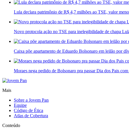
Lula declara patrimônio de R$ 4,7 milhões ao TSE, valor men
Novo protocola ação no TSE para inelegibilidade de chapa Lu
Caixa põe apartamento de Eduardo Bolsonaro em leilão por dív
Moraes nega pedido de Bolsonaro pra passar Dia dos Pais com 
Mais
Sobre a Jovem Pan
Equipe
Código de Ética
Atlas de Cobertura
Conteúdo