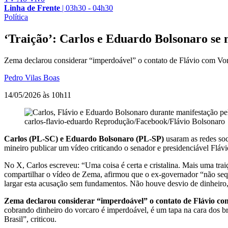
Linha de Frente
|
03h30 - 04h30
Política
‘Traição’: Carlos e Eduardo Bolsonaro se 
Zema declarou considerar “imperdoável” o contato de Flávio com Vor
Pedro Vilas Boas
14/05/2026 às 10h11
carlos-flavio-eduardo
Reprodução/Facebook/Flávio Bolsonaro
Carlos (PL-SC) e Eduardo Bolsonaro (PL-SP)
usaram as redes soc
mineiro publicar um vídeo criticando o senador e presidenciável Flá
No X, Carlos escreveu: “Uma coisa é certa e cristalina. Mais uma tr
compartilhar o vídeo de Zema, afirmou que o ex-governador “não sequer
largar esta acusação sem fundamentos. Não houve desvio de dinheiro,
Zema declarou considerar “imperdoável” o contato de Flávio c
cobrando dinheiro do vorcaro é imperdoável, é um tapa na cara dos bra
Brasil”, criticou.