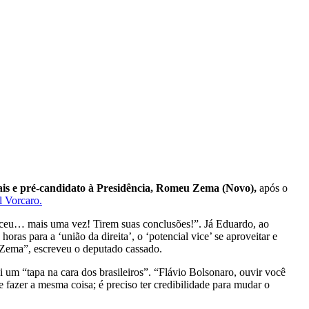
is e pré-candidato à Presidência, Romeu Zema (Novo),
após o
 Vorcaro.
teceu… mais uma vez! Tirem suas conclusões!”. Já Eduardo, ao
as para a ‘união da direita’, o ‘potencial vice’ se aproveitar e
 Zema”, escreveu o deputado cassado.
i um “tapa na cara dos brasileiros”. “Flávio Bolsonaro, ouvir você
e fazer a mesma coisa; é preciso ter credibilidade para mudar o